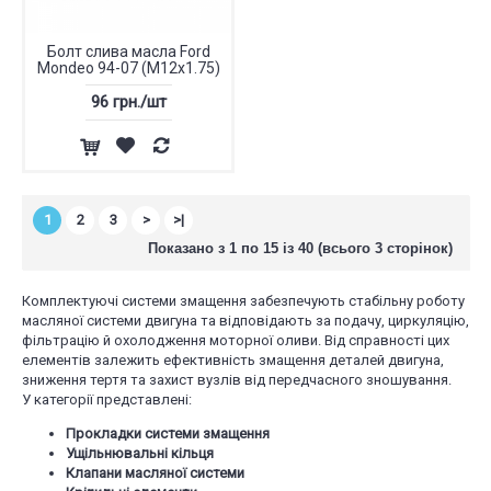
Болт слива масла Ford
Mondeo 94-07 (M12x1.75)
96 грн./шт
1
2
3
>
>|
Показано з 1 по 15 із 40 (всього 3 сторінок)
Комплектуючі системи змащення забезпечують стабільну роботу
масляної системи двигуна та відповідають за подачу, циркуляцію,
фільтрацію й охолодження моторної оливи. Від справності цих
елементів залежить ефективність змащення деталей двигуна,
зниження тертя та захист вузлів від передчасного зношування.
У категорії представлені:
Прокладки системи змащення
Ущільнювальні кільця
Клапани масляної системи