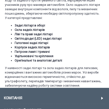
ходу та заднього протитуманного світла, інформуючи інших
учасників руху про маневри автомобіля. Скло заднього ліхтаря
захищає внутрішні компоненти від вологи, пилу та механічних
пошкоджень, зберігаючи необхідну світлопропускну здатність.
У категорії представлені:
Задні ліхтарі в зборі
Скла задніх ліхтарів
Ліві та праві задні ліхтарі
Світлодіодні (LED) задні ліхтарі
Галогенні задні ліхтарі
Корпуси задніх ліхтарів
Патрони ламп і тримачі
Ущільнювачі та кріплення
Оригінальні та аналогові деталі
У наявності задні ліхтарі та скла задніх ліхтарів для легкових,
комерційних і вантажних автомобілів різних марок. Усі вироби
відзначаються високою герметичністю, стійкістю до
ультрафіолету, перепадів температур і механічних навантажень,
забезпечуючи надійну роботу системи освітлення.
КОМПАНІЯ