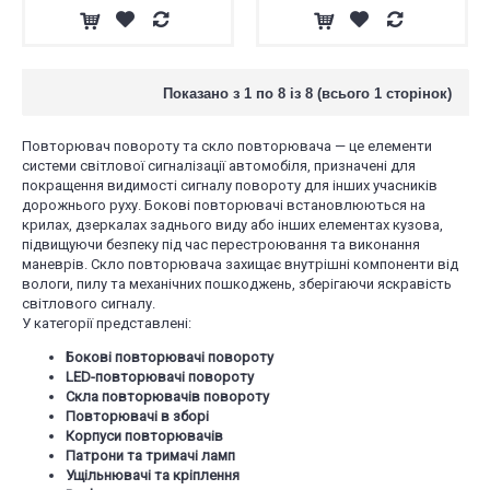
Показано з 1 по 8 із 8 (всього 1 сторінок)
Повторювач повороту та скло повторювача — це елементи
системи світлової сигналізації автомобіля, призначені для
покращення видимості сигналу повороту для інших учасників
дорожнього руху. Бокові повторювачі встановлюються на
крилах, дзеркалах заднього виду або інших елементах кузова,
підвищуючи безпеку під час перестроювання та виконання
маневрів. Скло повторювача захищає внутрішні компоненти від
вологи, пилу та механічних пошкоджень, зберігаючи яскравість
світлового сигналу.
У категорії представлені:
Бокові повторювачі повороту
LED-повторювачі повороту
Скла повторювачів повороту
Повторювачі в зборі
Корпуси повторювачів
Патрони та тримачі ламп
Ущільнювачі та кріплення