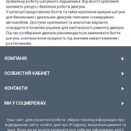
правильну роботу шатунного підшипника. Від якості кріплення
залежить ресурс і безпечна робота двигуна.
У категорії представлені болти та гайки кріплення кришки шатуна
для бензинових і дизельних двигунів легкових і комерційних
автомобілів. Доступні оригінальні та аналогові варіанти,
стандартні й посилені рішення для капітального ремонту двигуна.
Під час розбирання двигуна рекомендується замінювати болти
шатуна, оскільки вони працюють під значним навантаженням і
розтягненням.
КОМПАНІЯ
ОСОБИСТИЙ КАБІНЕТ
КОНТАКТИ
МИ У СОЦМЕРЕЖАХ
Наш сайт, для коректної роботи, збирає технічну інформацію про
відвідувачів сайту: cookie, дані про IP-адресу, місцезнаходження та
іншу. Якщо ви не хочете залишати про себе цю інформацію для її