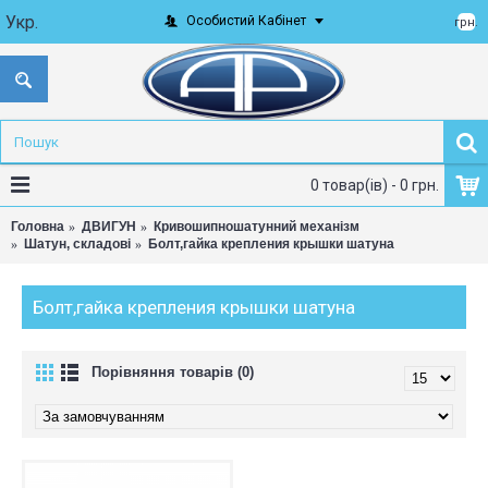
Укр.
Особистий Кабінет
грн.
0 товар(ів) - 0 грн.
Головна
ДВИГУН
Кривошипношатунний механізм
Шатун, складові
Болт,гайка крепления крышки шатуна
Болт,гайка крепления крышки шатуна
Порівняння товарів (0)