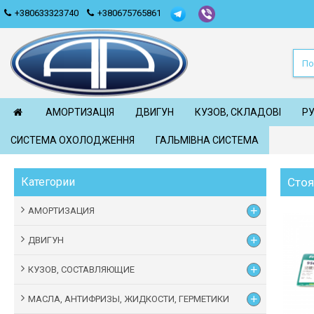
+380633323740
+380675765861
АМОРТИЗАЦIЯ
ДВИГУН
КУЗОВ, СКЛАДОВІ
Р
СИСТЕМА ОХОЛОДЖЕННЯ
ГАЛЬМІВНА СИСТЕМА
Головна
ТОРМОЗНАЯ СИСТЕМА
Стояночный тормоз
Категории
Стоя
+
АМОРТИЗАЦИЯ
+
ДВИГУН
+
КУЗОВ, СОСТАВЛЯЮЩИЕ
+
МАСЛА, АНТИФРИЗЫ, ЖИДКОСТИ, ГЕРМЕТИКИ