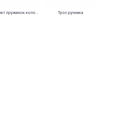
Комплект пружинок колодок ручника
Трос ручника